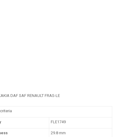
ΚΑΚΙΑ DAF SAF RENAULT FRAS-LE
criteria
y
FLE1749
ness
29.8 mm