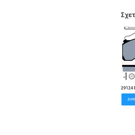
Σχετ
29124 
ΔΙΑ