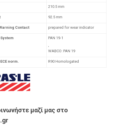
210.5 mm
t
92.5 mm
Warning Contact
prepared for wear indicator
 System
PAN 19-1
,
WABCO: PAN 19
s ECE norm.
R90 Homologated
ινωνήστε μαζί μας στο
.gr