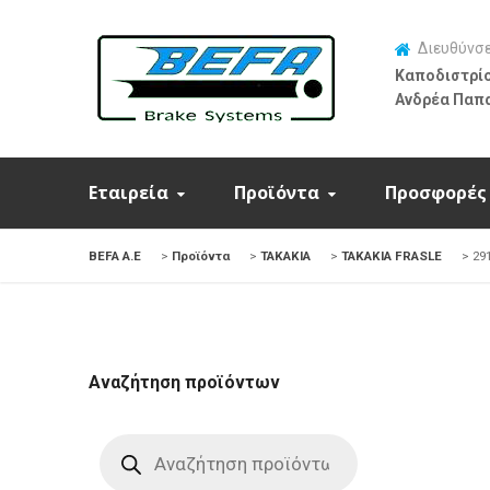
Διευθύνσ
Καποδιστρίο
Ανδρέα Παπ
Εταιρεία
Προϊόντα
Προσφορές
BEFA Α.Ε
>
Προϊόντα
>
ΤΑΚΑΚΙΑ
>
ΤΑΚΑΚΙΑ FRASLE
>
29
Αναζήτηση προϊόντων
Products
search