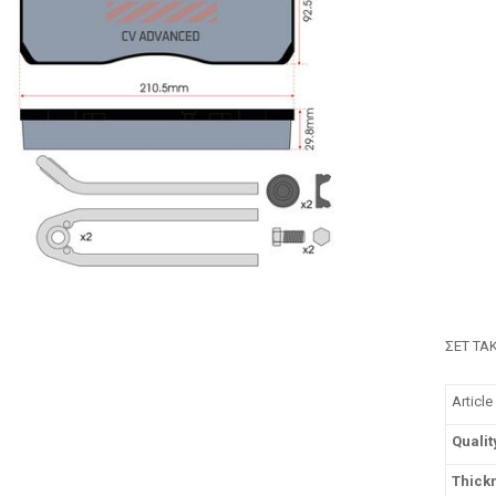
ΣΕΤ ΤΑ
Article 
Qualit
Thick