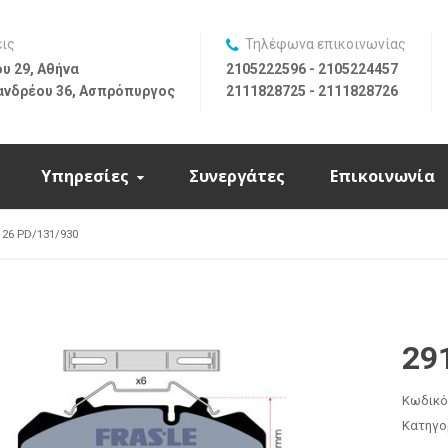
εις
Τηλέφωνα επικοινωνίας
υ 29, Αθήνα
2105222596 - 2105224457
ανδρέου 36, Ασπρόπυργος
2111828725 - 2111828726
Υπηρεσίες
Συνεργάτες
Επικοινωνία
126 PD/131/930
29
Κωδικό
Κατηγο