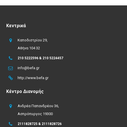
Κεντρικά
Καποδιστρίου 29,
Αθήνα 104 32
210 5222596 & 210 5224457
info@befa.gr
http://www.befa.gr
Κέντρο Διανομής
Ανδρέα Παπανδρέου 36,
Ασπρόπυργος 19300
2111828725 & 2111828726