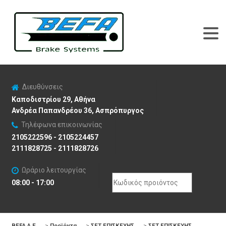
Διευθύνσεις
Καποδιστρίου 29, Αθήνα
Ανδρέα Παπανδρέου 36, Ασπρόπυργος
Τηλέφωνα επικοινωνίας
2105222596 - 2105224457
2111828725 - 2111828726
Ωράριο λειτουργίας
Search
08:00 - 17:00
for:
BEFA Α.Ε
>
Προϊόντα
>
ΣΕΤ ΕΠΙΣΚΕΥΗΣ
>
ΣΕΤ ΕΠΙΣΚΕΥΗΣ