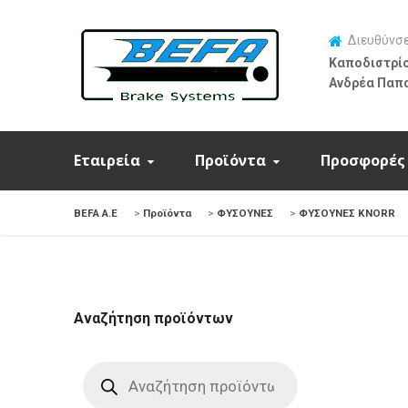
Διευθύνσ
Καποδιστρίο
Ανδρέα Παπ
Εταιρεία
Προϊόντα
Προσφορές
BEFA Α.Ε
>
Προϊόντα
>
ΦΥΣΟΥΝΕΣ
>
ΦΥΣΟΥΝΕΣ KNORR
Αναζήτηση προϊόντων
Products
search