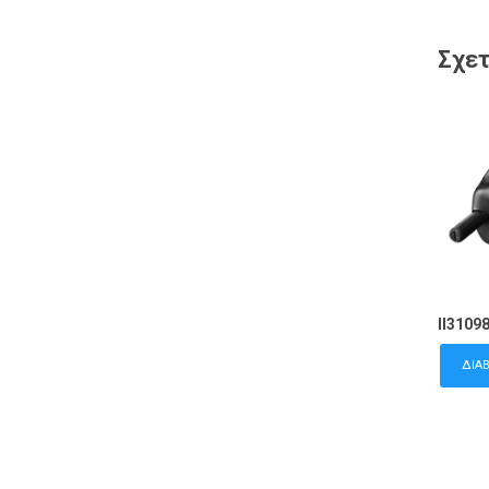
Σχετ
II3109
ΔΙΑ