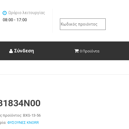
Ωράριο λειτουργίας
08:00 - 17:00
Search
for:
Σύνδεση
0 Προϊόντα
81834N00
ς προϊόντος:
BXG-13-56
ρία:
ΦΥΣΟΥΝΕΣ KNORR