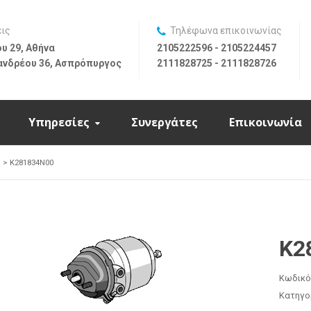
εις
Τηλέφωνα επικοινωνίας
υ 29, Αθήνα
2105222596 - 2105224457
ανδρέου 36, Ασπρόπυργος
2111828725 - 2111828726
Υπηρεσίες
Συνεργάτες
Επικοινωνία
>
K281834N00
K2
Κωδικό
Κατηγο