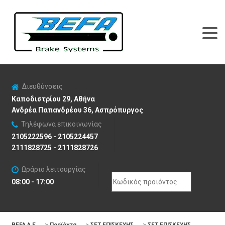
Διευθύνσεις
Καποδιστρίου 29, Αθήνα
Ανδρέα Παπανδρέου 36, Ασπρόπυργος
Τηλέφωνα επικοινωνίας
2105222596 - 2105224457
2111828725 - 2111828726
Ωράριο λειτουργίας
Search
08:00 - 17:00
for:
BEFA Α.Ε
>
Προϊόντα
>
ΣΕΤ ΕΠΙΣΚΕΥΗΣ
>
ΣΕΤ ΕΠΙΣΚΕΥΗΣ