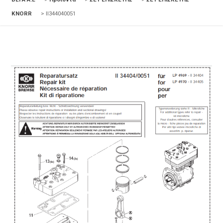
KNORR
>
II344040051