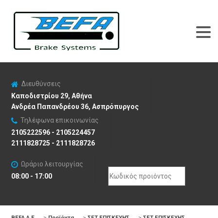
Διευθύνσεις
Καποδιστρίου 29, Αθήνα
Ανδρέα Παπανδρέου 36, Ασπρόπυργος
Τηλέφωνα επικοινωνίας
2105222596 - 2105224457
2111828725 - 2111828726
Ωράριο λειτουργίας
Search
08:00 - 17:00
for:
BEFA Α.Ε
>
Προϊόντα
>
ΣΕΤ ΕΠΙΣΚΕΥΗΣ
>
ΣΕΤ ΕΠΙΣΚΕΥΗΣ