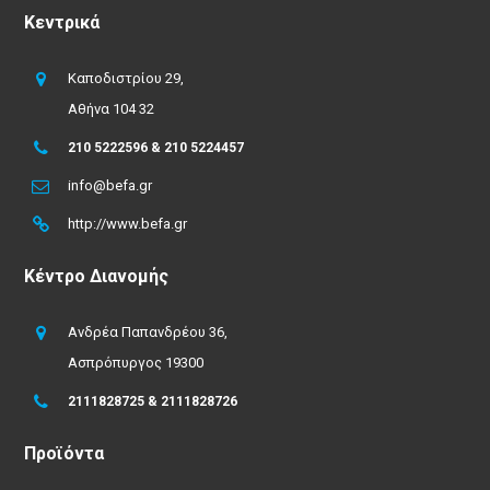
Κεντρικά
Καποδιστρίου 29,
Αθήνα 104 32
210 5222596 & 210 5224457
info@befa.gr
http://www.befa.gr
Κέντρο Διανομής
Ανδρέα Παπανδρέου 36,
Ασπρόπυργος 19300
2111828725 & 2111828726
Προϊόντα