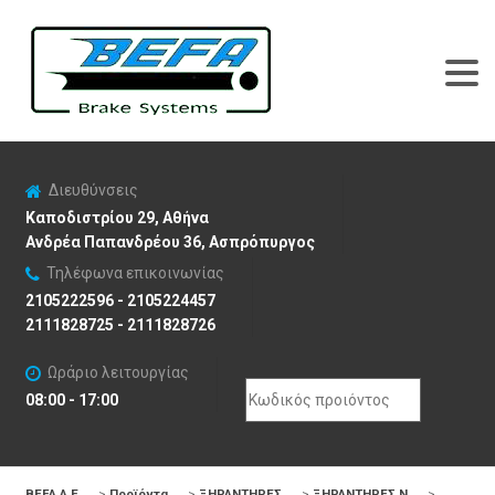
Διευθύνσεις
Καποδιστρίου 29, Αθήνα
Ανδρέα Παπανδρέου 36, Ασπρόπυργος
Τηλέφωνα επικοινωνίας
2105222596 - 2105224457
2111828725 - 2111828726
Ωράριο λειτουργίας
Search
08:00 - 17:00
for:
BEFA Α.Ε
>
Προϊόντα
>
ΞΗΡΑΝΤΗΡΕΣ
>
ΞΗΡΑΝΤΗΡΕΣ N
>