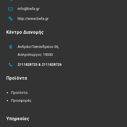
info@befa.gr
http://www.befa.gr
Κέντρο Διανομής
Ανδρέα Παπανδρέου 36,
Ασπρόπυργος 19300
2111828725 & 2111828726
Προϊόντα
Προϊόντα
Προσφορές
Υπηρεσίες