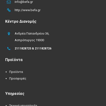
info@befa.gr
http://www.befa.gr
Κέντρο Διανομής
Ανδρέα Παπανδρέου 36,
Ασπρόπυργος 19300
2111828725 & 2111828726
Προϊόντα
Προϊόντα
Προσφορές
Υπηρεσίες
Τεχνική υποστήριξη