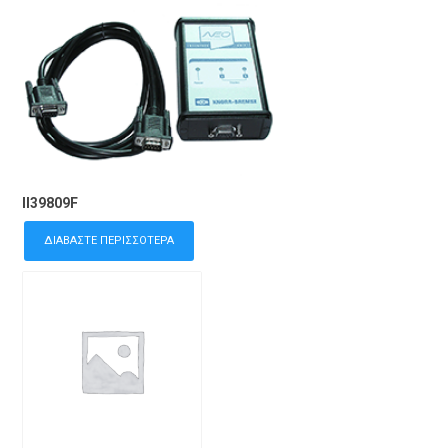
II39809F
ΔΙΑΒΆΣΤΕ ΠΕΡΙΣΣΌΤΕΡΑ