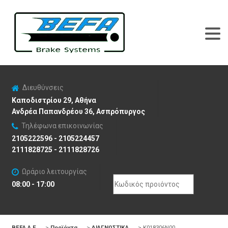
Διευθύνσεις
Καποδιστρίου 29, Αθήνα
Ανδρέα Παπανδρέου 36, Ασπρόπυργος
Τηλέφωνα επικοινωνίας
2105222596 - 2105224457
2111828725 - 2111828726
Ωράριο λειτουργίας
Search
08:00 - 17:00
for:
BEFA Α.Ε
>
Προϊόντα
>
ΔΙΑΓΝΩΣΤΙΚΑ
>
K018306N00