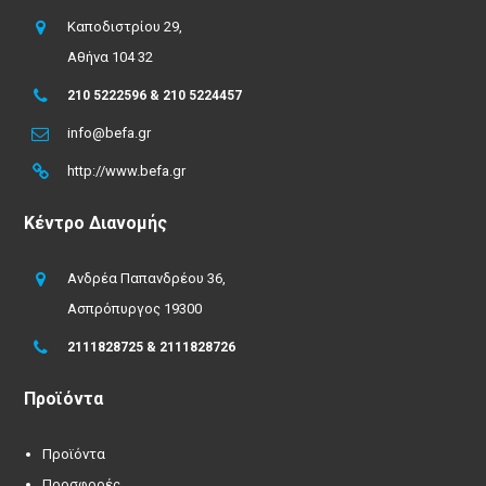
Καποδιστρίου 29,
Αθήνα 104 32
210 5222596 & 210 5224457
info@befa.gr
http://www.befa.gr
Κέντρο Διανομής
Ανδρέα Παπανδρέου 36,
Ασπρόπυργος 19300
2111828725 & 2111828726
Προϊόντα
Προϊόντα
Προσφορές