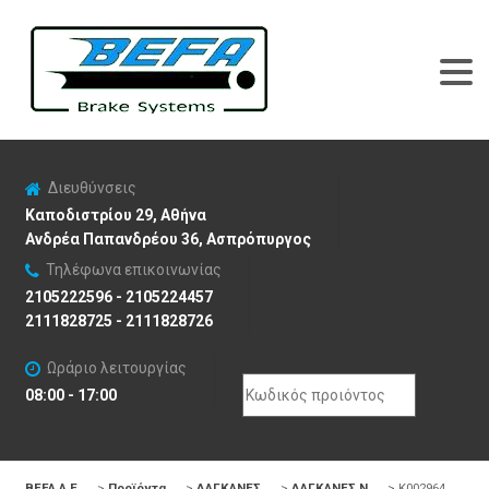
Διευθύνσεις
Καποδιστρίου 29, Αθήνα
Ανδρέα Παπανδρέου 36, Ασπρόπυργος
Τηλέφωνα επικοινωνίας
2105222596 - 2105224457
2111828725 - 2111828726
Ωράριο λειτουργίας
Search
08:00 - 17:00
for:
BEFA Α.Ε
>
Προϊόντα
>
ΔΑΓΚΑΝΕΣ
>
ΔΑΓΚΑΝΕΣ N
>
K002964