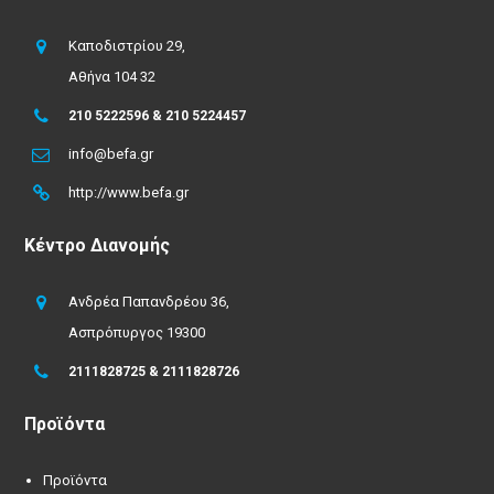
Καποδιστρίου 29,
Αθήνα 104 32
210 5222596 & 210 5224457
info@befa.gr
http://www.befa.gr
Κέντρο Διανομής
Ανδρέα Παπανδρέου 36,
Ασπρόπυργος 19300
2111828725 & 2111828726
Προϊόντα
Προϊόντα