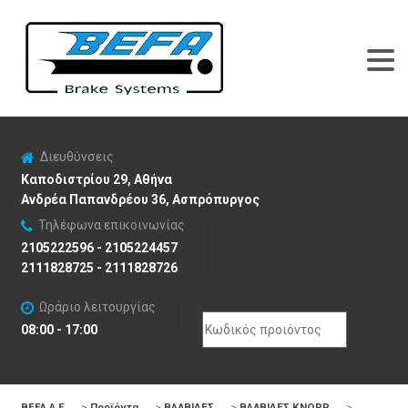
Διευθύνσεις
Καποδιστρίου 29, Αθήνα
Ανδρέα Παπανδρέου 36, Ασπρόπυργος
Τηλέφωνα επικοινωνίας
2105222596 - 2105224457
2111828725 - 2111828726
Ωράριο λειτουργίας
Search
08:00 - 17:00
for:
BEFA Α.Ε
>
Προϊόντα
>
ΒΑΛΒΙΔΕΣ
>
ΒΑΛΒΙΔΕΣ KNORR
>