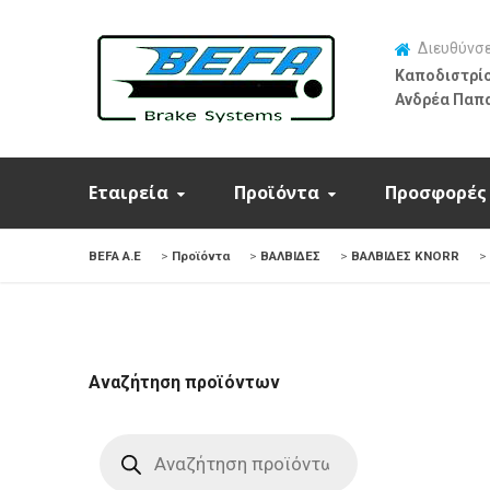
Διευθύνσ
Καποδιστρίο
Ανδρέα Παπ
Εταιρεία
Προϊόντα
Προσφορές
BEFA Α.Ε
>
Προϊόντα
>
ΒΑΛΒΙΔΕΣ
>
ΒΑΛΒΙΔΕΣ KNORR
>
Αναζήτηση προϊόντων
Products
search