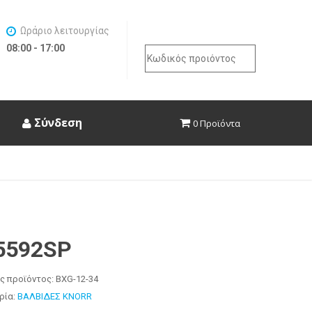
Ωράριο λειτουργίας
08:00 - 17:00
Search
for:
Σύνδεση
0 Προϊόντα
5592SP
ς προϊόντος:
BXG-12-34
ρία:
ΒΑΛΒΙΔΕΣ KNORR