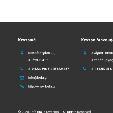
Κεντρικά
Κέντρο Διανομή
Καποδιστρίου 29,
Ανδρέα Παπαν
Αθήνα 104 32
Ασπρόπυργος
210 5222596 & 210 5224457
2111828725 &
info@befa.gr
http://www.befa.gr
© 2020 Befa Brake Systems – All Rights Reserved.