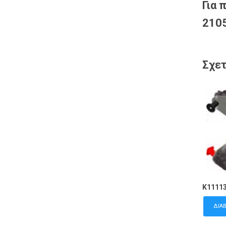
Για 
2105
Σχετ
K1111
ΔΙΑ