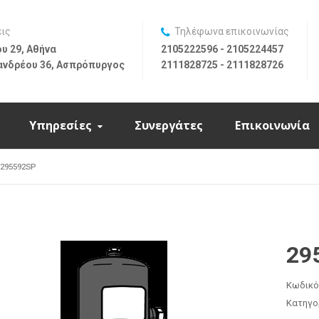
εις
Τηλέφωνα επικοινωνίας
υ 29, Αθήνα
2105222596 - 2105224457
ανδρέου 36, Ασπρόπυργος
2111828725 - 2111828726
Υπηρεσίες
Συνεργάτες
Επικοινωνία
295592SP
29
Κωδικό
Κατηγο