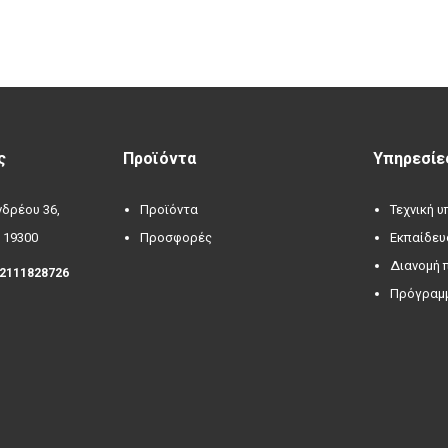
ς
Προϊόντα
Υπηρεσίε
δρέου 36,
Προϊόντα
Τεχνική 
 19300
Προσφορές
Εκπαίδευ
Διανομή 
 2111828726
Πρόγραμμ