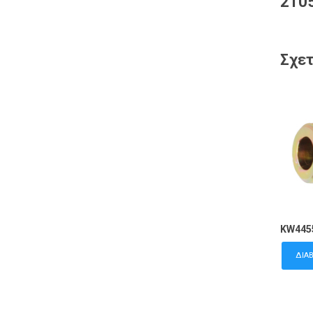
2105
Σχετ
KW445
ΔΙΑ