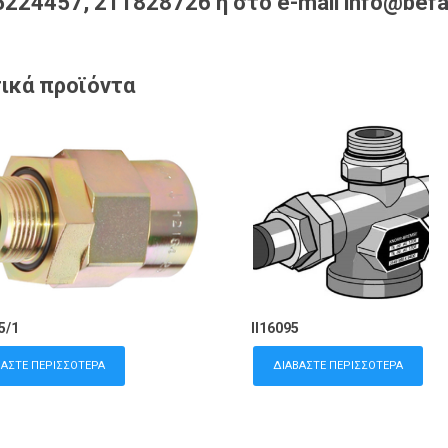
224457, 211828726 ή στο e-mail info@befa
ικά προϊόντα
5/1
II16095
ΒΆΣΤΕ ΠΕΡΙΣΣΌΤΕΡΑ
ΔΙΑΒΆΣΤΕ ΠΕΡΙΣΣΌΤΕΡΑ