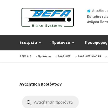
Διευθύνσ
Καποδιστρίο
Ανδρέα Παπ
Εταιρεία
Προϊόντα
Προσφορές
BEFA Α.Ε
>
Προϊόντα
>
ΒΑΛΒΙΔΕΣ
>
ΒΑΛΒΙΔΕΣ KNORR
>
Αναζήτηση προϊόντων
Products
search