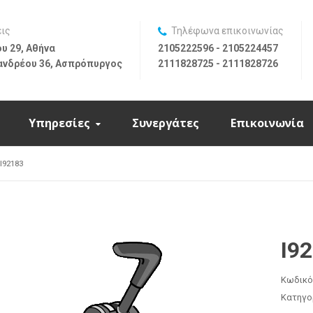
εις
Τηλέφωνα επικοινωνίας
υ 29, Αθήνα
2105222596 - 2105224457
ανδρέου 36, Ασπρόπυργος
2111828725 - 2111828726
Υπηρεσίες
Συνεργάτες
Επικοινωνία
I92183
I9
Κωδικό
Κατηγο