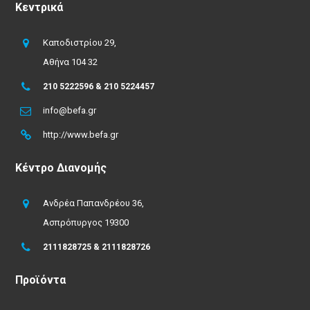
Κεντρικά
Καποδιστρίου 29,
Αθήνα 104 32
210 5222596 & 210 5224457
info@befa.gr
http://www.befa.gr
Κέντρο Διανομής
Ανδρέα Παπανδρέου 36,
Ασπρόπυργος 19300
2111828725 & 2111828726
Προϊόντα