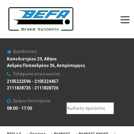
Διευθύνσεις
Καποδιστρίου 29, Αθήνα
Ανδρέα Παπανδρέου 36, Ασπρόπυργος
Τηλέφωνα επικοινωνίας
2105222596 - 2105224457
2111828725 - 2111828726
Ωράριο λειτουργίας
Search
08:00 - 17:00
for:
BEFA Α.Ε
>
Προϊόντα
>
ΒΑΛΒΙΔΕΣ
>
ΒΑΛΒΙΔΕΣ KNORR
>