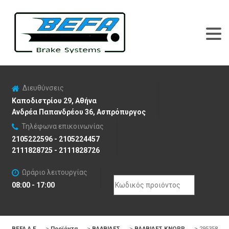
Διευθύνσεις
Καποδιστρίου 29, Αθήνα
Ανδρέα Παπανδρέου 36, Ασπρόπυργος
Τηλέφωνα επικοινωνίας
2105222596 - 2105224457
2111828725 - 2111828726
Ωράριο λειτουργίας
Search
08:00 - 17:00
for:
BEFA Α.Ε
>
Προϊόντα
>
ΒΑΛΒΙΔΕΣ
>
ΒΑΛΒΙΔΕΣ KNORR
>
295358