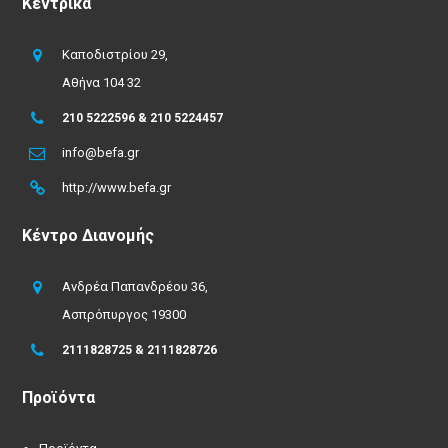
Κεντρικά
Καποδιστρίου 29,
Αθήνα 104 32
210 5222596 & 210 5224457
info@befa.gr
http://www.befa.gr
Κέντρο Διανομής
Ανδρέα Παπανδρέου 36,
Ασπρόπυργος 19300
2111828725 & 2111828726
Προϊόντα