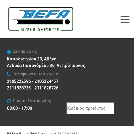
Διευθύνσεις
Καποδιστρίου 29, Αθήνα
Ανδρέα Παπανδρέου 36, Ασπρόπυργος
Τηλέφωνα επικοινωνίας
2105222596 - 2105224457
2111828725 - 2111828726
Ωράριο λειτουργίας
Search
08:00 - 17:00
for:
BEFA Α.Ε
>
Προϊόντα
>
ΔΙΣΚΟΠΛΑΚΕΣ