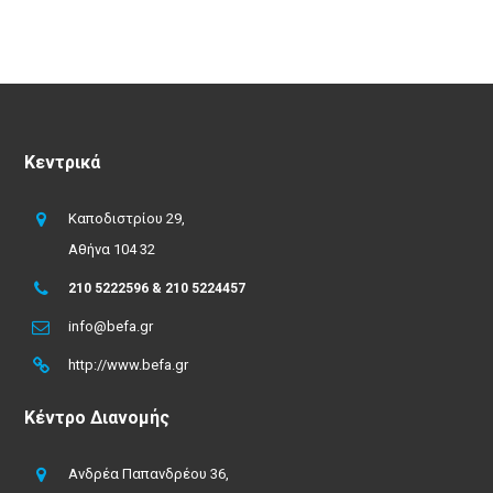
Κεντρικά
Καποδιστρίου 29,
Αθήνα 104 32
210 5222596 & 210 5224457
info@befa.gr
http://www.befa.gr
Κέντρο Διανομής
Ανδρέα Παπανδρέου 36,