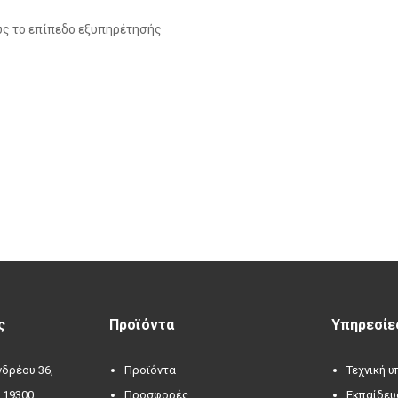
κώς το επίπεδο εξυπηρέτησής
ς
Προϊόντα
Υπηρεσίε
δρέου 36,
Προϊόντα
Τεχνική 
 19300
Προσφορές
Εκπαίδευ