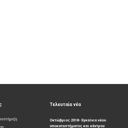
ς
Τελευταία νέα
υποστήριξη
Οκτώβριος 2018- Εγκαίνια νέου
υποκαταστήματος και κέντρου
ση