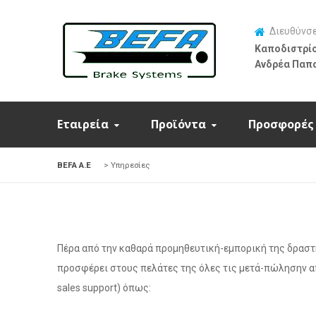
Διευθύνσ
Καποδιστρίο
Ανδρέα Παπ
Εταιρεία
Προϊόντα
Προσφορές
BEFA Α.Ε
>
Υπηρεσίες
Πέρα από την καθαρά προμηθευτική-εμπορική της δραστη
προσφέρει στους πελάτες της όλες τις μετά-πώλησην α
sales support) όπως: