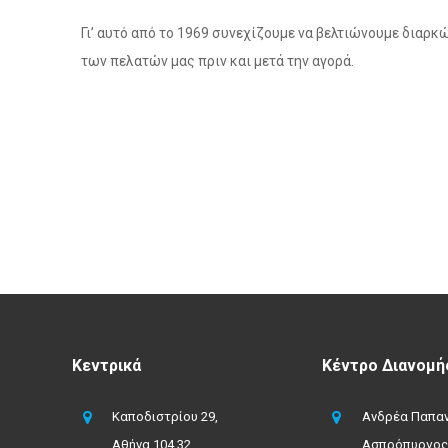
Γι’ αυτό από το 1969 συνεχίζουμε να βελτιώνουμε διαρ
των πελατών μας πριν και μετά την αγορά.
Κεντρικά
Κέντρο Διανομή
Καποδιστρίου 29,
Ανδρέα Παπαν
Αθήνα 104 32
Ασπρόπυργος