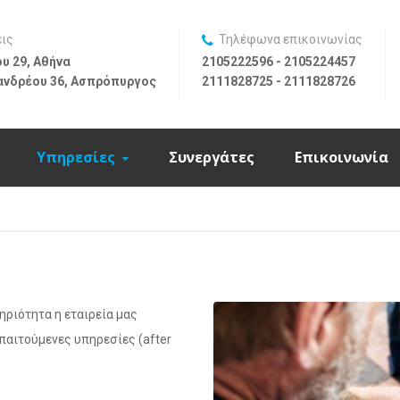
εις
Τηλέφωνα επικοινωνίας
υ 29, Αθήνα
2105222596 - 2105224457
ανδρέου 36, Ασπρόπυργος
2111828725 - 2111828726
Υπηρεσίες
Συνεργάτες
Επικοινωνία
ριότητα η εταιρεία μας
παιτούμενες υπηρεσίες (after